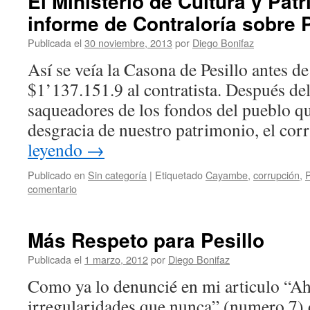
El Ministerio de Cultura y Pat
informe de Contraloría sobre P
Publicada el
30 noviembre, 2013
por
Diego Bonifaz
Así se veía la Casona de Pesillo antes d
$1’137.151.9 al contratista. Después de
saqueadores de los fondos del pueblo q
desgracia de nuestro patrimonio, el co
leyendo
→
Publicado en
Sin categoría
|
Etiquetado
Cayambe
,
corrupción
,
P
comentario
Más Respeto para Pesillo
Publicada el
1 marzo, 2012
por
Diego Bonifaz
Como ya lo denuncié en mi articulo “A
irregularidades que nunca” (numero 7) 