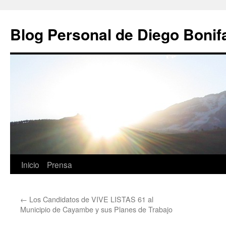
Saltar
al
Blog Personal de Diego Bonif
contenido
Inicio
Prensa
←
Los Candidatos de VIVE LISTAS 61 al
Municipio de Cayambe y sus Planes de Trabajo